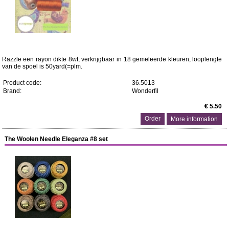
Razzle een rayon dikte 8wt; verkrijgbaar in 18 gemeleerde kleuren; looplengte
van de spoel is 50yard(=plm.
Product code:
36.5013
Brand:
Wonderfil
€ 5.50
More information
The Woolen Needle Eleganza #8 set