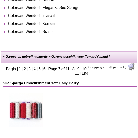
Colorcard Wonderfil Eleganza Sue Spargo
Colorcard Wonderfil Invisafil
Colorcard Wonderfil Konfetti
Colorcard Wonderfil Sizzle
»
Garens op gebruik volgorde
»
Garens geschikt voor Temari/Yubinuki
Shopping cart (0 products)
Begin
|
1
|
2
|
3
|
4
|
5
|
6
|
Page 7 of 11
|
8
|
9
|
10
|
11
|
End
Sue Spargo Embellishment set: Holly Berry