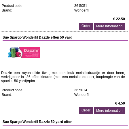
Product code:
36.5051
Brand:
Wonderfil
€ 22.50
More information
Sue Spargo Wonderfil Dazzle effen 50 yard
Dazzle een rayon dikte 8wt , met een leuk metallicdraadje er door heen;
verkrijgbaar in 36 effen kleuren (met een metallic erdoor); looplengte van de
spoel is 50 yard(=plm.
Product code:
36.5014
Brand:
Wonderfil
€ 4.50
More information
Sue Spargo Wonderfil Razzle 50 yard effen