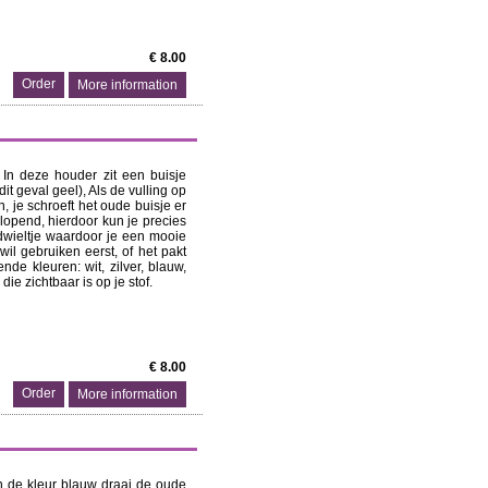
€ 8.00
More information
 In deze houder zit een buisje
it geval geel), Als de vulling op
n, je schroeft het oude buisje er
elopend, hierdoor kun je precies
ndwieltje waardoor je een mooie
f wil gebruiken eerst, of het pakt
de kleuren: wit, zilver, blauw,
die zichtbaar is op je stof.
€ 8.00
More information
in de kleur blauw draai de oude