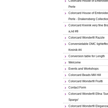
Colorcard House of Embroide
Perle
Colorcard House of Embroide
Perle - Drakensberg Collectio
Colorcard Kreinik very fine Br
a,nd #8
Colorcard Wonderfil Razzle
Conversietable DMC lighteffec
Kreinik #4
Conversion table for Length
Welcome
Events and Workshops
Colorcard Beads Mill Hill
Colorcard Wonderfil Fruitti
Contact Form
Colorcard Wonderfil Efina 'Su
Spargo'
Colorcard Wonderfil Eleganza