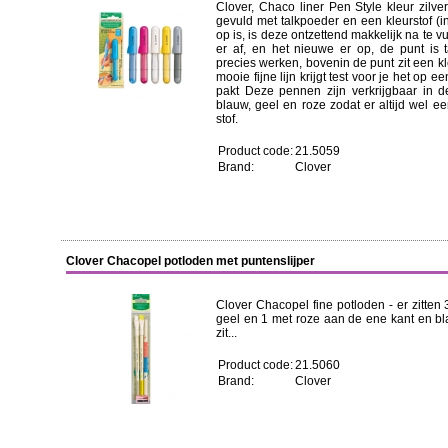
Clover, Chaco liner Pen Style kleur zilve
gevuld met talkpoeder en een kleurstof (in 
op is, is deze ontzettend makkelijk na te vu
er af, en het nieuwe er op, de punt is 
precies werken, bovenin de punt zit een kl
mooie fijne lijn krijgt test voor je het op ee
pakt Deze pennen zijn verkrijgbaar in de
blauw, geel en roze zodat er altijd wel een
stof.
Product code:
21.5059
Brand:
Clover
Clover Chacopel potloden met puntenslijper
Clover Chacopel fine potloden - er zitten 3
geel en 1 met roze aan de ene kant en b
zit...
Product code:
21.5060
Brand:
Clover