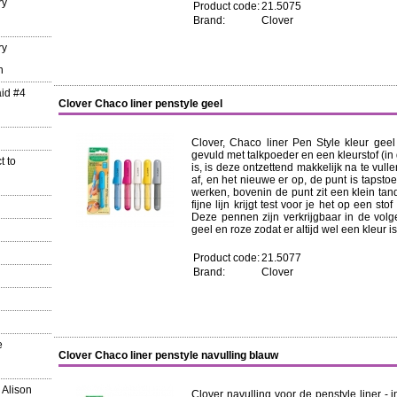
ry
Product code:
21.5075
Brand:
Clover
ry
n
aid #4
Clover Chaco liner penstyle geel
Clover, Chaco liner Pen Style kleur geel
gevuld met talkpoeder en een kleurstof (in d
t to
is, is deze ontzettend makkelijk na te vulle
af, en het nieuwe er op, de punt is tapsto
werken, bovenin de punt zit een klein ta
fijne lijn krijgt test voor je het op een sto
Deze pennen zijn verkrijgbaar in de volgen
geel en roze zodat er altijd wel een kleur is 
Product code:
21.5077
Brand:
Clover
e
Clover Chaco liner penstyle navulling blauw
 Alison
Clover navulling voor de penstyle liner - 