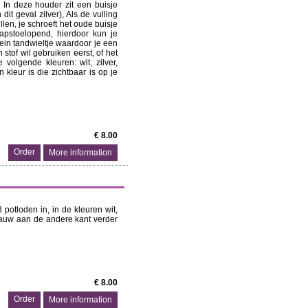
r In deze houder zit een buisje
dit geval zilver), Als de vulling
llen, je schroeft het oude buisje
tapstoelopend, hierdoor kun je
ein tandwieltje waardoor je een
n stof wil gebruiken eerst, of het
 volgende kleuren: wit, zilver,
 kleur is die zichtbaar is op je
€ 8.00
More information
 potloden in, in de kleuren wit,
lauw aan de andere kant verder
€ 8.00
More information