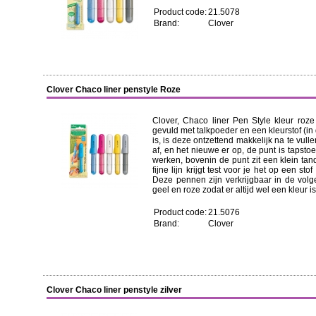
Product code:
21.5078
Brand:
Clover
Clover Chaco liner penstyle Roze
Clover, Chaco liner Pen Style kleur roze
gevuld met talkpoeder en een kleurstof (in d
is, is deze ontzettend makkelijk na te vulle
af, en het nieuwe er op, de punt is tapsto
werken, bovenin de punt zit een klein ta
fijne lijn krijgt test voor je het op een sto
Deze pennen zijn verkrijgbaar in de volgen
geel en roze zodat er altijd wel een kleur is 
Product code:
21.5076
Brand:
Clover
Clover Chaco liner penstyle zilver