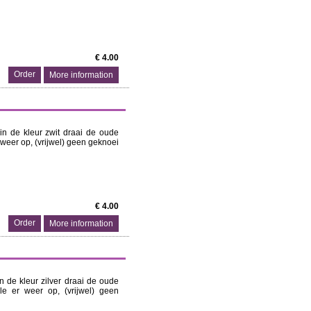
€ 4.00
More information
 in de kleur zwit draai de oude
 weer op, (vrijwel) geen geknoei
€ 4.00
More information
in de kleur zilver draai de oude
le er weer op, (vrijwel) geen