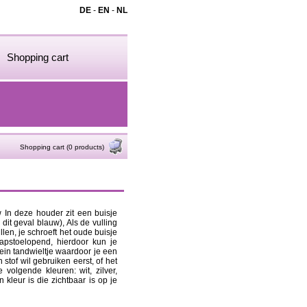
DE
-
EN
-
NL
Shopping cart
Shopping cart (0 products)
w In deze houder zit een buisje
dit geval blauw), Als de vulling
llen, je schroeft het oude buisje
tapstoelopend, hierdoor kun je
ein tandwieltje waardoor je een
n stof wil gebruiken eerst, of het
 volgende kleuren: wit, zilver,
 kleur is die zichtbaar is op je