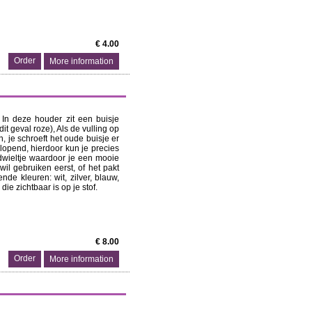
€ 4.00
More information
 In deze houder zit een buisje
it geval roze), Als de vulling op
n, je schroeft het oude buisje er
elopend, hierdoor kun je precies
ndwieltje waardoor je een mooie
f wil gebruiken eerst, of het pakt
de kleuren: wit, zilver, blauw,
die zichtbaar is op je stof.
€ 8.00
More information