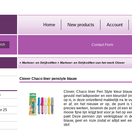
Home
New products
Account
Contact Form
»
Markeer- en Strijkstiften
»
Markeer- en Strijkstiften van het merk Clover
Clover Chaco liner penstyle blauw
Clover, Chaco liner Pen Style kleur blau
s
gevuld met talkpoeder en een kleurstof (in 
op is, is deze ontzettend makkelijk na te vu
er af, en het nieuwe er op, de punt is 
precies werken, bovenin de punt zit een kl
r 25
mooie fijne lijn krijgt test voor je het op ee
pakt Deze pennen zijn verkrijgbaar in de
blauw, geel en roze zodat er altijd wel een
stof.