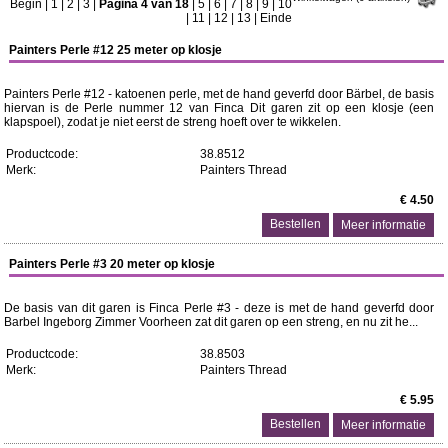
Begin
|
1
|
2
|
3
|
Pagina 4 van 18
|
5
|
6
|
7
|
8
|
9
|
10
|
11
|
12
|
13
|
Einde
Painters Perle #12 25 meter op klosje
Painters Perle #12 - katoenen perle, met de hand geverfd door Bärbel, de basis
hiervan is de Perle nummer 12 van Finca Dit garen zit op een klosje (een
klapspoel), zodat je niet eerst de streng hoeft over te wikkelen.
Productcode:
38.8512
Merk:
Painters Thread
€ 4.50
Meer informatie
Painters Perle #3 20 meter op klosje
De basis van dit garen is Finca Perle #3 - deze is met de hand geverfd door
Barbel Ingeborg Zimmer Voorheen zat dit garen op een streng, en nu zit he...
Productcode:
38.8503
Merk:
Painters Thread
€ 5.95
Meer informatie