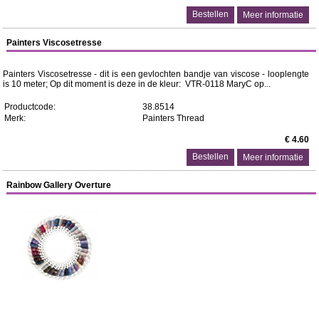
Meer informatie
Painters Viscosetresse
Painters Viscosetresse - dit is een gevlochten bandje van viscose - looplengte
is 10 meter; Op dit moment is deze in de kleur: VTR-0118 MaryC op...
Productcode:
38.8514
Merk:
Painters Thread
€ 4.60
Meer informatie
Rainbow Gallery Overture