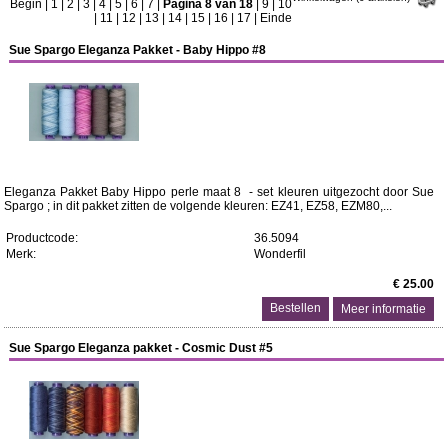
Begin
|
1
|
2
|
3
|
4
|
5
|
6
|
7
|
Pagina 8 van 18
|
9
|
10
|
11
|
12
|
13
|
14
|
15
|
16
|
17
|
Einde
Sue Spargo Eleganza Pakket - Baby Hippo #8
Eleganza Pakket Baby Hippo perle maat 8 - set kleuren uitgezocht door Sue
Spargo ; in dit pakket zitten de volgende kleuren: EZ41, EZ58, EZM80,...
Productcode:
36.5094
Merk:
Wonderfil
€ 25.00
Meer informatie
Sue Spargo Eleganza pakket - Cosmic Dust #5