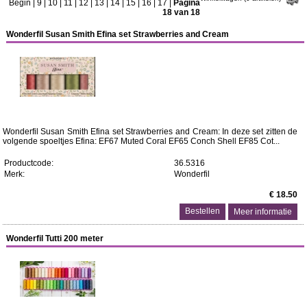
Begin
|
9
|
10
|
11
|
12
|
13
|
14
|
15
|
16
|
17
|
Pagina
18 van 18
Wonderfil Susan Smith Efina set Strawberries and Cream
Wonderfil Susan Smith Efina set Strawberries and Cream: In deze set zitten de
volgende spoeltjes Efina: EF67 Muted Coral EF65 Conch Shell EF85 Cot...
Productcode:
36.5316
Merk:
Wonderfil
€ 18.50
Meer informatie
Wonderfil Tutti 200 meter