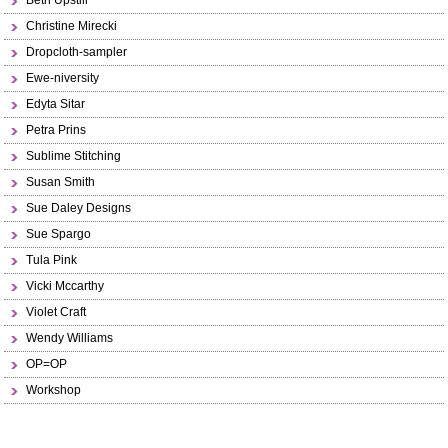
Beth Upstill
Christine Mirecki
Dropcloth-sampler
Ewe-niversity
Edyta Sitar
Petra Prins
Sublime Stitching
Susan Smith
Sue Daley Designs
Sue Spargo
Tula Pink
Vicki Mccarthy
Violet Craft
Wendy Williams
OP=OP
Workshop