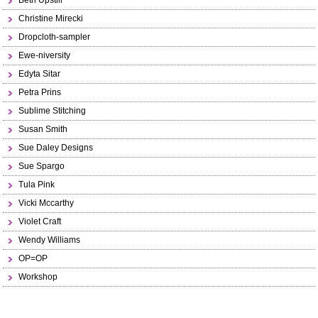
Beth Upstill
Christine Mirecki
Dropcloth-sampler
Ewe-niversity
Edyta Sitar
Petra Prins
Sublime Stitching
Susan Smith
Sue Daley Designs
Sue Spargo
Tula Pink
Vicki Mccarthy
Violet Craft
Wendy Williams
OP=OP
Workshop