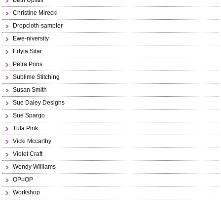
Beth Upstill
Christine Mirecki
Dropcloth-sampler
Ewe-niversity
Edyta Sitar
Petra Prins
Sublime Stitching
Susan Smith
Sue Daley Designs
Sue Spargo
Tula Pink
Vicki Mccarthy
Violet Craft
Wendy Williams
OP=OP
Workshop