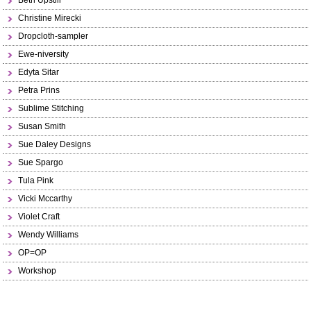
Beth Upstill
Christine Mirecki
Dropcloth-sampler
Ewe-niversity
Edyta Sitar
Petra Prins
Sublime Stitching
Susan Smith
Sue Daley Designs
Sue Spargo
Tula Pink
Vicki Mccarthy
Violet Craft
Wendy Williams
OP=OP
Workshop