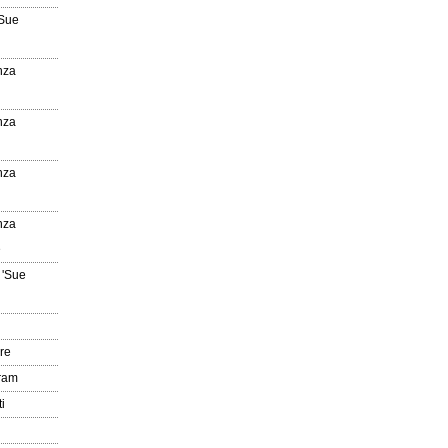
'Sue
nza
nza
nza
nza
e
 'Sue
re
gram
i