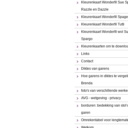
Kleurenkaart Wonderfil Sue S
Razzle en Dazzle
Kleurenkaart Wonderfil Spaget
Kleurenkaart Wonderfil Tutti
Kleurenkaart Wonderfil wol S
Spargo
Kleurenkaarten om te downlo
Links
Contact
Diktes van garens
Hoe garens in diktes te vergeli
Brenda
foto's van verschillende werk
AVG - wetgeving - privacy
borduren: bedekking van stof 
garen
Omrekentabel voor lengtemat
Welkom