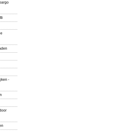
pargo
ti
ue
aden
jken -
en
door
en