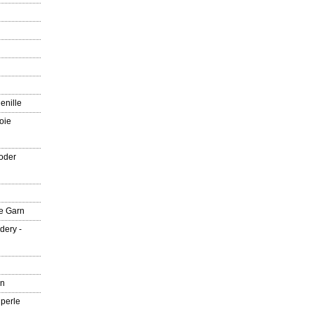
enille
oie
oder
e Garn
dery -
rn
 perle