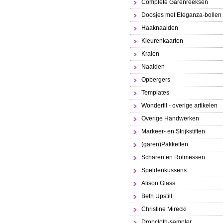
Complete Garenreeksen
Doosjes met Eleganza-bollen
Haaknaalden
Kleurenkaarten
Kralen
Naalden
Opbergers
Templates
Wonderfil - overige artikelen
Overige Handwerken
Markeer- en Strijkstiften
(garen)Pakketten
Scharen en Rolmessen
Speldenkussens
Alison Glass
Beth Upstill
Christine Mirecki
Dropcloth-sampler