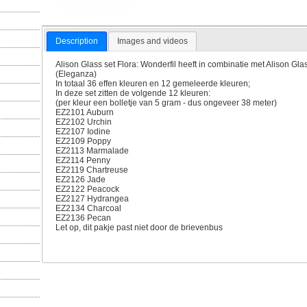
Description
Images and videos
Alison Glass set Flora: Wonderfil heeft in combinatie met Alison Gl
(Eleganza)
In totaal 36 effen kleuren en 12 gemeleerde kleuren;
In deze set zitten de volgende 12 kleuren:
(per kleur een bolletje van 5 gram - dus ongeveer 38 meter)
EZ2101 Auburn
EZ2102 Urchin
EZ2107 Iodine
EZ2109 Poppy
EZ2113 Marmalade
EZ2114 Penny
EZ2119 Chartreuse
EZ2126 Jade
EZ2122 Peacock
EZ2127 Hydrangea
EZ2134 Charcoal
EZ2136 Pecan
Let op, dit pakje past niet door de brievenbus