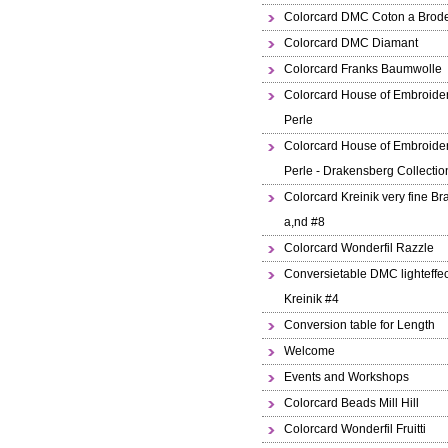
Colorcard DMC Coton a Brode
Colorcard DMC Diamant
Colorcard Franks Baumwolle
Colorcard House of Embroide
Perle
Colorcard House of Embroide
Perle - Drakensberg Collectio
Colorcard Kreinik very fine Br
a,nd #8
Colorcard Wonderfil Razzle
Conversietable DMC lighteffec
Kreinik #4
Conversion table for Length
Welcome
Events and Workshops
Colorcard Beads Mill Hill
Colorcard Wonderfil Fruitti