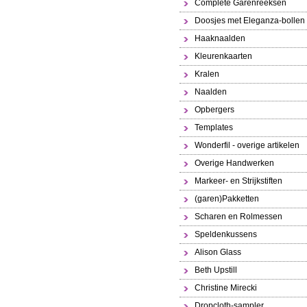
Complete Garenreeksen
Doosjes met Eleganza-bollen
Haaknaalden
Kleurenkaarten
Kralen
Naalden
Opbergers
Templates
Wonderfil - overige artikelen
Overige Handwerken
Markeer- en Strijkstiften
(garen)Pakketten
Scharen en Rolmessen
Speldenkussens
Alison Glass
Beth Upstill
Christine Mirecki
Dropcloth-sampler