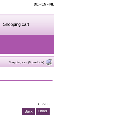
DE
-
EN
-
NL
Shopping cart
Shopping cart (0 products)
€ 35.00
Back