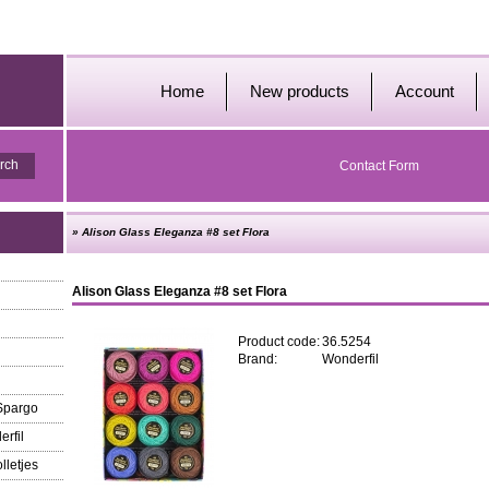
Home
New products
Account
Contact Form
»
Alison Glass Eleganza #8 set Flora
Alison Glass Eleganza #8 set Flora
Product code:
36.5254
Brand:
Wonderfil
 Spargo
erfil
lletjes