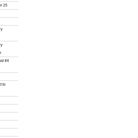
r 25
ry
ry
n
aid #4
t to