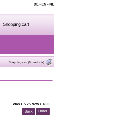
DE
-
EN
-
NL
Shopping cart
Shopping cart (0 products)
Was € 5.25 Now € 4.00
Back