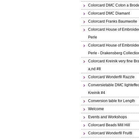
Colorcard DMC Coton a Brode
Colorcard DMC Diamant
Colorcard Franks Baumwolle
Colorcard House of Embroide
Perle
Colorcard House of Embroide
Perle - Drakensberg Collectio
Colorcard Kreinik very fine Br
a,nd #8
Colorcard Wonderfil Razzle
Conversietable DMC lighteffec
Kreinik #4
Conversion table for Length
Welcome
Events and Workshops
Colorcard Beads Mill Hill
Colorcard Wonderfil Fruitti