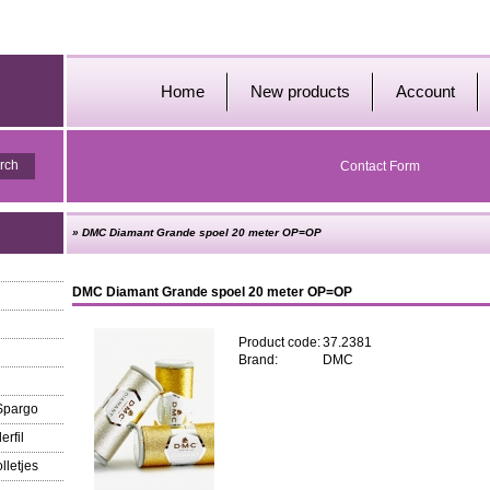
Home
New products
Account
Contact Form
»
DMC Diamant Grande spoel 20 meter OP=OP
DMC Diamant Grande spoel 20 meter OP=OP
Product code:
37.2381
Brand:
DMC
 Spargo
erfil
lletjes