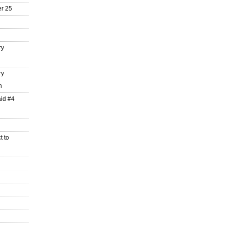
r 25
ry
ry
n
aid #4
t to