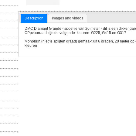
Description
Images and videos
DMC Diamant Grande - spoeltje van 20 meter - dit is een dikker g
OPpvoorraad zijn de volgende kleuren: G225, G415 en G317
Monobrin (niet te splijten draad) gemaakt uit 6 draden, 20 meter op e
kleuren