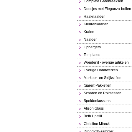
Complete Garenreeksen
Doosjes met Eleganza-bollen
Haaknaalden
Kleurenkaarten
Kralen
Naalden
Opbergers
Templates
Wonderfil - overige artikelen
Overige Handwerken
Markeer- en Strijkstiften
(garen)Pakketten
Scharen en Rolmessen
Speldenkussens
Alison Glass
Beth Upstill
Christine Mirecki
Dropcloth-sampler