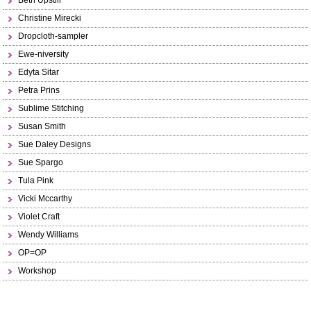
Beth Upstill
Christine Mirecki
Dropcloth-sampler
Ewe-niversity
Edyta Sitar
Petra Prins
Sublime Stitching
Susan Smith
Sue Daley Designs
Sue Spargo
Tula Pink
Vicki Mccarthy
Violet Craft
Wendy Williams
OP=OP
Workshop