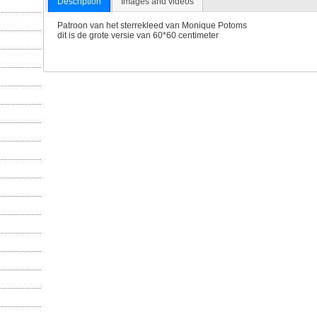
Description
Images and videos
Patroon van het sterrekleed van Monique Potoms
dit is de grote versie van 60*60 centimeter