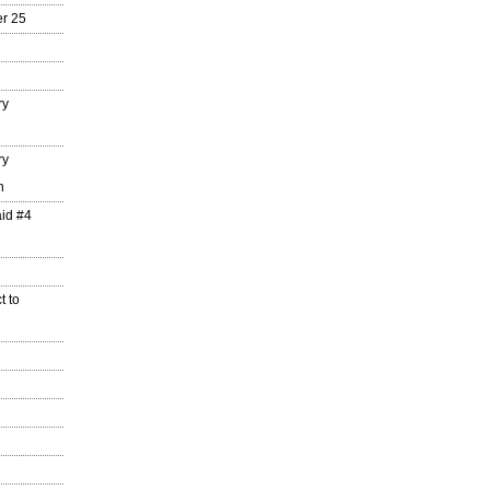
r 25
ry
ry
n
aid #4
t to