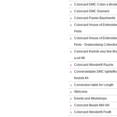
Colorcard DMC Coton a Brode
Colorcard DMC Diamant
Colorcard Franks Baumwolle
Colorcard House of Embroide
Perle
Colorcard House of Embroide
Perle - Drakensberg Collectio
Colorcard Kreinik very fine Br
a,nd #8
Colorcard Wonderfil Razzle
Conversietable DMC lighteffec
Kreinik #4
Conversion table for Length
Welcome
Events and Workshops
Colorcard Beads Mill Hill
Colorcard Wonderfil Fruitti