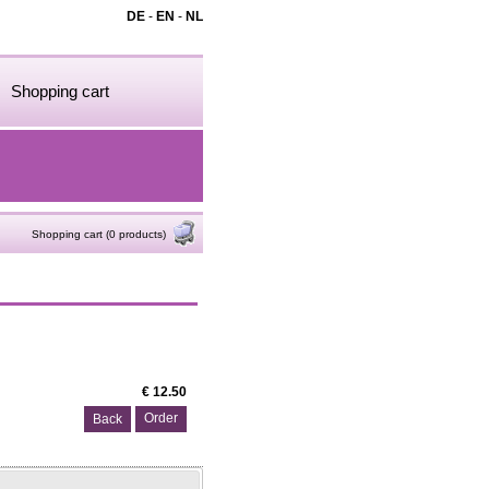
DE
-
EN
-
NL
Shopping cart
Shopping cart (0 products)
€ 12.50
Back