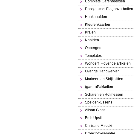
Complete Garenreeksen
Doosjes met Eleganza-bollen
Haaknaalden
Kleurenkaarten
Kralen
Naalden
Opbergers
Templates
Wonderfil - overige artikelen
Overige Handwerken
Markeer- en Strijkstiften
(garen)Pakketten
Scharen en Rolmessen
Speldenkussens
Alison Glass
Beth Upstill
Christine Mirecki
Dropcloth-sampler