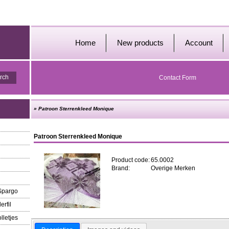
Home
New products
Account
Contact Form
»
Patroon Sterrenkleed Monique
Patroon Sterrenkleed Monique
Product code:
65.0002
Brand:
Overige Merken
 Spargo
erfil
lletjes