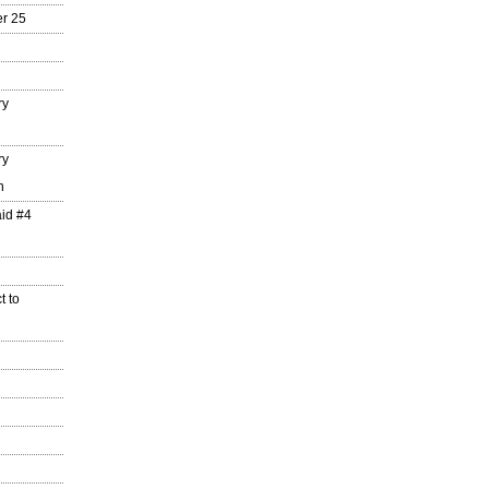
r 25
ry
ry
n
aid #4
t to