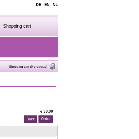
DE
-
EN
-
NL
Shopping cart
Shopping cart (0 products)
€ 30.00
Back