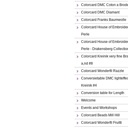
Colorcard DMC Coton a Brode
Colorcard DMC Diamant
Colorcard Franks Baumwolle
Colorcard House of Embroide
Perle
Colorcard House of Embroide
Perle - Drakensberg Collectio
Colorcard Kreinik very fine Br
a,nd #8
Colorcard Wonderfil Razzle
Conversietable DMC lighteffec
Kreinik #4
Conversion table for Length
Welcome
Events and Workshops
Colorcard Beads Mill Hill
Colorcard Wonderfil Fruitti