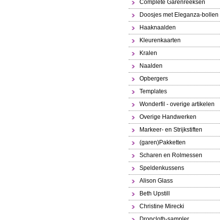
Complete Garenreeksen
Doosjes met Eleganza-bollen
Haaknaalden
Kleurenkaarten
Kralen
Naalden
Opbergers
Templates
Wonderfil - overige artikelen
Overige Handwerken
Markeer- en Strijkstiften
(garen)Pakketten
Scharen en Rolmessen
Speldenkussens
Alison Glass
Beth Upstill
Christine Mirecki
Dropcloth-sampler