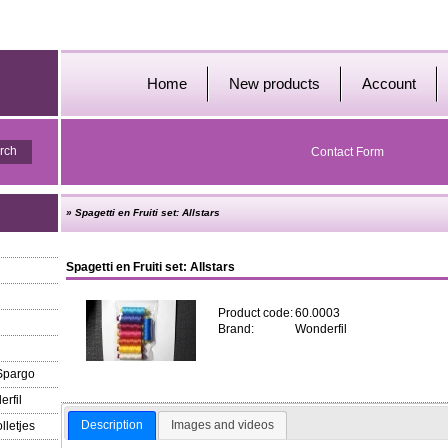
Home
New products
Account
Contact Form
»
Spagetti en Fruiti set: Allstars
Spagetti en Fruiti set: Allstars
Product code:
60.0003
Brand:
Wonderfil
 Spargo
erfil
Description
Images and videos
lletjes