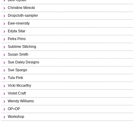
Beth Upstill
Christine Mirecki
Dropcloth-sampler
Ewe-niversity
Edyta Sitar
Petra Prins
Sublime Stitching
Susan Smith
Sue Daley Designs
Sue Spargo
Tula Pink
Vicki Mccarthy
Violet Craft
Wendy Williams
OP=OP
Workshop