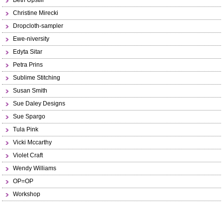
Beth Upstill
Christine Mirecki
Dropcloth-sampler
Ewe-niversity
Edyta Sitar
Petra Prins
Sublime Stitching
Susan Smith
Sue Daley Designs
Sue Spargo
Tula Pink
Vicki Mccarthy
Violet Craft
Wendy Williams
OP=OP
Workshop