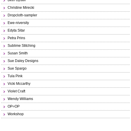
Beth Upstill
Christine Mirecki
Dropcloth-sampler
Ewe-niversity
Edyta Sitar
Petra Prins
Sublime Stitching
Susan Smith
Sue Daley Designs
Sue Spargo
Tula Pink
Vicki Mccarthy
Violet Craft
Wendy Williams
OP=OP
Workshop