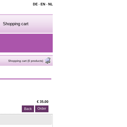
DE
-
EN
-
NL
Shopping cart
Shopping cart (0 products)
€ 35.00
Back