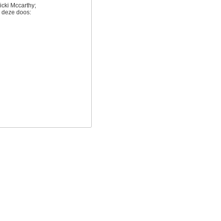
icki Mccarthy;
n deze doos: