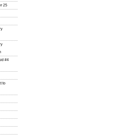
r 25
ry
ry
n
aid #4
t to