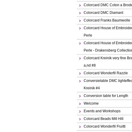
Colorcard DMC Coton a Brode
Colorcard DMC Diamant
Colorcard Franks Baumwolle
Colorcard House of Embroide
Perle
Colorcard House of Embroide
Perle - Drakensberg Collectio
Colorcard Kreinik very fine Br
a,nd #8
Colorcard Wonderfil Razzle
Conversietable DMC lighteffec
Kreinik #4
Conversion table for Length
Welcome
Events and Workshops
Colorcard Beads Mill Hill
Colorcard Wonderfil Fruitti