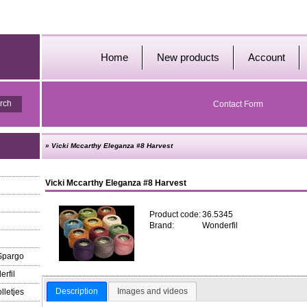
Home
New products
Account
Contact Form
»
Vicki Mccarthy Eleganza #8 Harvest
Vicki Mccarthy Eleganza #8 Harvest
Product code:
36.5345
Brand:
Wonderfil
 Spargo
erfil
Description
Images and videos
lletjes