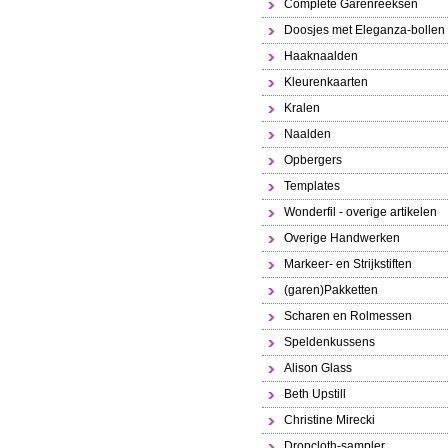
Complete Garenreeksen
Doosjes met Eleganza-bollen
Haaknaalden
Kleurenkaarten
Kralen
Naalden
Opbergers
Templates
Wonderfil - overige artikelen
Overige Handwerken
Markeer- en Strijkstiften
(garen)Pakketten
Scharen en Rolmessen
Speldenkussens
Alison Glass
Beth Upstill
Christine Mirecki
Dropcloth-sampler