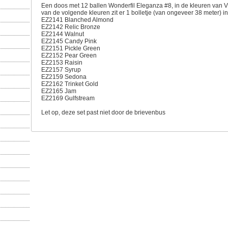
Een doos met 12 ballen Wonderfil Eleganza #8, in de kleuren van V
van de volgende kleuren zit er 1 bolletje (van ongeveer 38 meter) i
EZ2141 Blanched Almond
EZ2142 Relic Bronze
EZ2144 Walnut
EZ2145 Candy Pink
EZ2151 Pickle Green
EZ2152 Pear Green
EZ2153 Raisin
EZ2157 Syrup
EZ2159 Sedona
EZ2162 Trinket Gold
EZ2165 Jam
EZ2169 Gulfstream
Let op, deze set past niet door de brievenbus