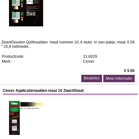
Zwart/Gouden Quiltnaalden maat nummer 10; 6 stuks in een pakje; maat: 0,56
* 25,8 millimeter...
Productcode:
21.6029
Merk:
Clover
€ 5.50
Meer informatie
Clover Applicatienaalden maat 10 Zwart/Goud