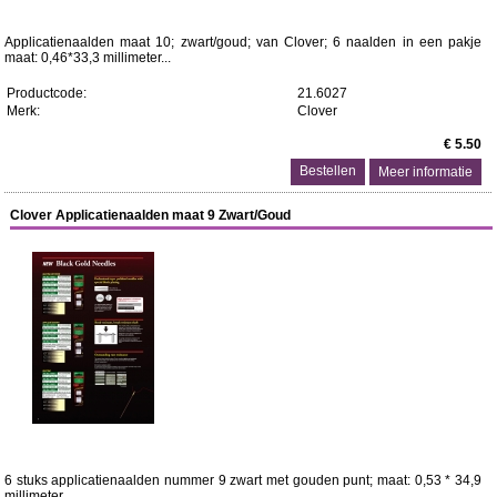
Applicatienaalden maat 10; zwart/goud; van Clover; 6 naalden in een pakje
maat: 0,46*33,3 millimeter...
Productcode:
21.6027
Merk:
Clover
€ 5.50
Meer informatie
Clover Applicatienaalden maat 9 Zwart/Goud
6 stuks applicatienaalden nummer 9 zwart met gouden punt; maat: 0,53 * 34,9
millimeter...