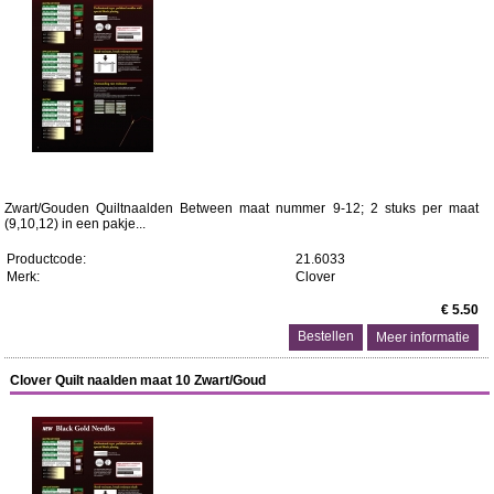
Zwart/Gouden Quiltnaalden Between maat nummer 9-12; 2 stuks per maat
(9,10,12) in een pakje...
Productcode:
21.6033
Merk:
Clover
€ 5.50
Meer informatie
Clover Quilt naalden maat 10 Zwart/Goud