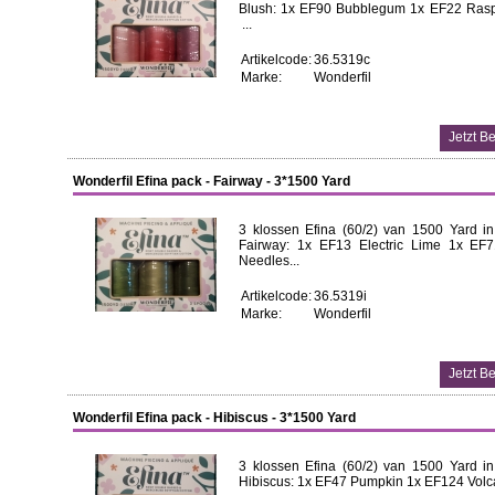
Blush: 1x EF90 Bubblegum 1x EF22 Ras
...
Artikelcode:
36.5319c
Marke:
Wonderfil
Wonderfil Efina pack - Fairway - 3*1500 Yard
3 klossen Efina (60/2) van 1500 Yard in
Fairway: 1x EF13 Electric Lime 1x EF
Needles...
Artikelcode:
36.5319i
Marke:
Wonderfil
Wonderfil Efina pack - Hibiscus - 3*1500 Yard
3 klossen Efina (60/2) van 1500 Yard in
Hibiscus: 1x EF47 Pumpkin 1x EF124 Volca