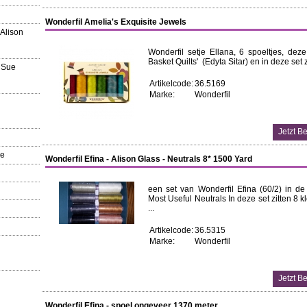
Wonderfil Amelia's Exquisite Jewels
 Alison
Wonderfil setje Ellana, 6 spoeltjes, dez
Basket Quilts' (Edyta Sitar) en in deze set 
 Sue
Artikelcode:
36.5169
Marke:
Wonderfil
re
Wonderfil Efina - Alison Glass - Neutrals 8* 1500 Yard
een set van Wonderfil Efina (60/2) in de 
Most Useful Neutrals In deze set zitten 8 
...
Artikelcode:
36.5315
Marke:
Wonderfil
Wonderfil Efina - spoel ongeveer 1370 meter