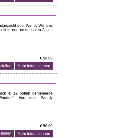
uitgezocht door Wendy Williams
die ik in een omdoos van Alison
€ 50.00
Mehr Informationen
ack 4: 12 bollen gemeleerde
 Wonderfil Een door Wendy
€ 50.00
Mehr Informationen