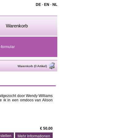
DE
-
EN
-
NL
Warenkorb
-formular
Warenkorb (0 Artikel)
uitgezocht door Wendy Williams
die ik in een omdoos van Alison
€ 50.00
Mehr Informationen