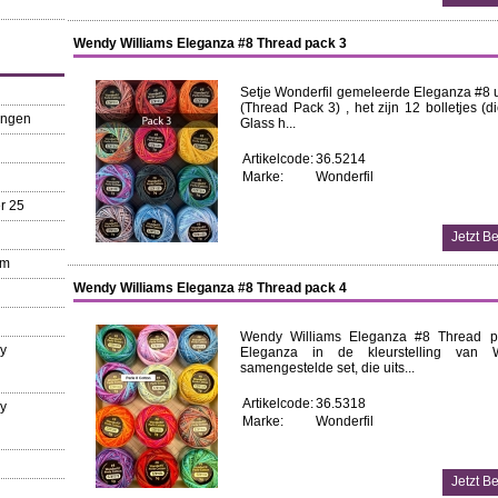
Wendy Williams Eleganza #8 Thread pack 3
Setje Wonderfil gemeleerde Eleganza #8 
(Thread Pack 3) , het zijn 12 bolletjes (
ungen
Glass h...
Artikelcode:
36.5214
Marke:
Wonderfil
r 25
mm
Wendy Williams Eleganza #8 Thread pack 4
Wendy Williams Eleganza #8 Thread p
ry
Eleganza in de kleurstelling van
samengestelde set, die uits...
Artikelcode:
36.5318
ry
Marke:
Wonderfil
n