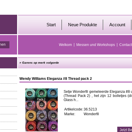
Start
Neue Produkte
Account
Welkom
Messen und Workshops
Contact
»
Garens op merk volgorde
Wendy Williams Eleganza #8 Thread pack 2
Setje Wonderfil gemeleerde Eleganza #8 
(Thread Pack 2) , het zijn 12 bolletjes (
Glass h...
Artikelcode:
36.5213
Marke:
Wonderfil