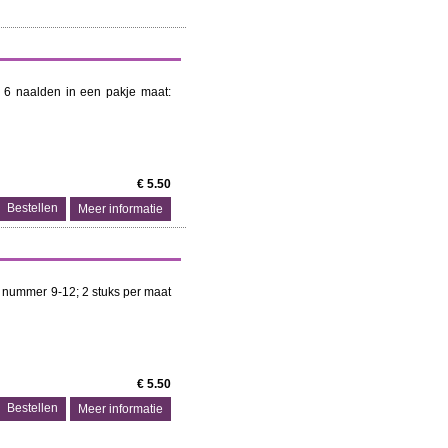
 6 naalden in een pakje maat:
€ 5.50
Meer informatie
nummer 9-12; 2 stuks per maat
€ 5.50
Meer informatie