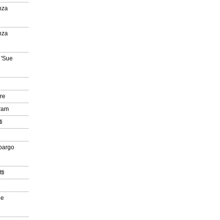
nza
nza
e
 'Sue
re
gram
i
pargo
ti
ue