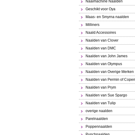
Naaimachine Naalden
Geschikt voor Oya
Maas- en Smyrna naalden
Milliners
Naald Accessoires
Naalden van Clover
Naalden van DMC
Naalden van John James
Naalden van Olympus
Naalden van Overige Merken
Naalden van Permin of Cope
Naalden van Prym
Naalden van Sue Spargo
Naalden van Tulip
overige naalden
Parelnaalden
Poppennaalden
Punchnaalden