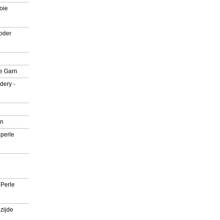
oie
oder
e Garn
dery -
rn
 perle
 Perle
zijde