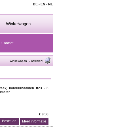
DE
-
EN
-
NL
Winkelwagen
Contact
Winkelwagen (0 artikelen)
steek) borduurnaalden #23 - 6
meter...
€ 8.50
Meer informatie