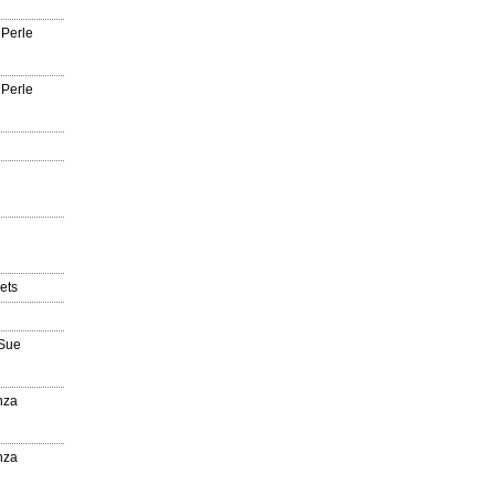
 Perle
 Perle
ets
'Sue
nza
nza