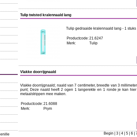
Tulip twisted kralennaald lang
Tulip gedraaide kralennaald lang - 1 stuks
Productcode:
21.6247
Merk:
Tulip
Vlakke doorrijgnaald
Vlakke doorrijgnaald; naald van 7 centimeter, breedte van 3 millimeter,
punt; Deze naald heeft 2 ogen 1 langerekte en 1 ronde je kan hier
metaalstrippen mee maken.
Productcode:
21.6088
Merk:
Prym
Begin
|
3
|
4
|
5
|
6
|
enille