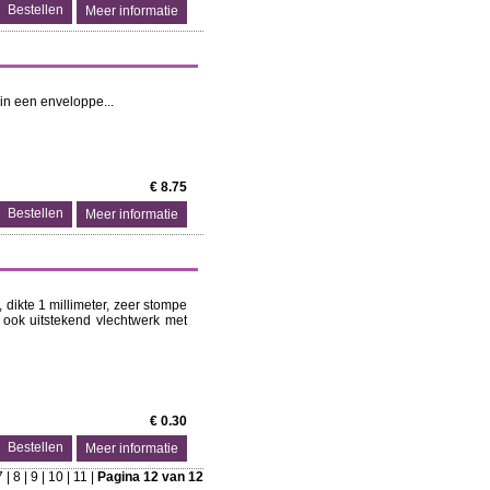
Meer informatie
 in een enveloppe...
€ 8.75
Meer informatie
 dikte 1 millimeter, zeer stompe
 ook uitstekend vlechtwerk met
€ 0.30
Meer informatie
7
|
8
|
9
|
10
|
11
|
Pagina 12 van 12