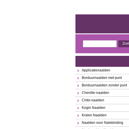
Applicatienaalden
Borduurnaalden met punt
Borduurnaalden zonder punt
Chenille-naalden
Chibi-naalden
Kogin Naalden
Kralen Naalden
Naalden voor Nalebinding