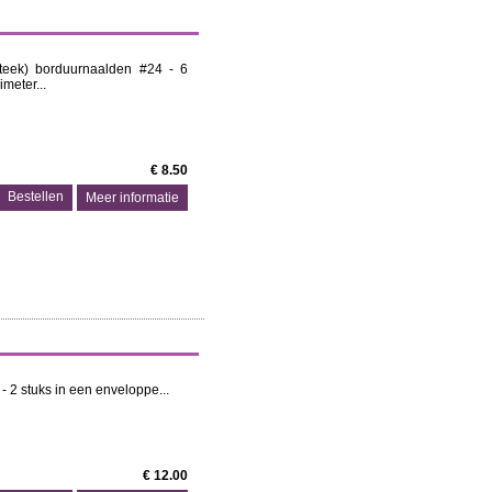
steek) borduurnaalden #24 - 6
meter...
€ 8.50
Meer informatie
- 2 stuks in een enveloppe...
€ 12.00