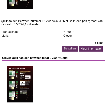
Quiltnaalden Between nummer 12 Zwart/Goud ; 6 stuks in een pakje; maat van
de naald: 0,53*24,4 millimeter...
Productcode:
21.6031
Merk:
Clover
€ 5.50
Meer informatie
Clover Quilt naalden between maat 9 Zwart/Goud