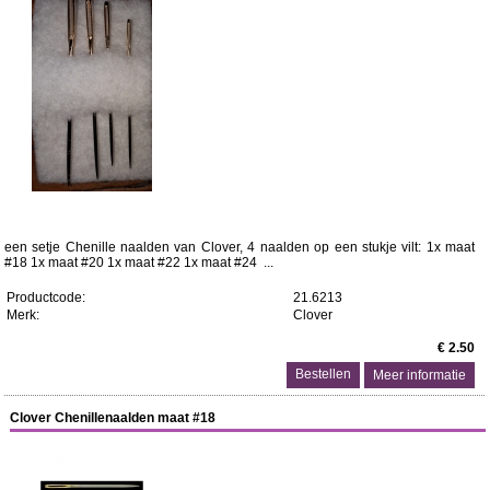
een setje Chenille naalden van Clover, 4 naalden op een stukje vilt: 1x maat
#18 1x maat #20 1x maat #22 1x maat #24 ...
Productcode:
21.6213
Merk:
Clover
€ 2.50
Meer informatie
Clover Chenillenaalden maat #18