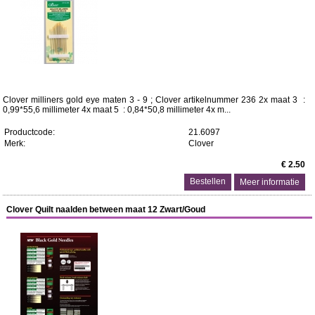
Clover milliners gold eye maten 3 - 9 ; Clover artikelnummer 236 2x maat 3 :
0,99*55,6 millimeter 4x maat 5 : 0,84*50,8 millimeter 4x m...
Productcode:
21.6097
Merk:
Clover
€ 2.50
Meer informatie
Clover Quilt naalden between maat 12 Zwart/Goud